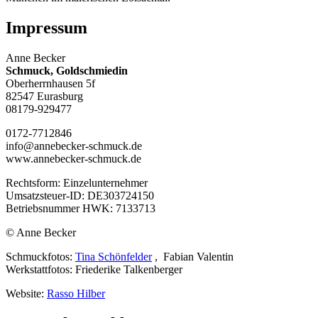
Impressum
Anne Becker
Schmuck, Goldschmiedin
Oberherrnhausen 5f
82547 Eurasburg
08179-929477
0172-7712846
info@annebecker-schmuck.de
www.annebecker-schmuck.de
Rechtsform: Einzelunternehmer
Umsatzsteuer-ID: DE303724150
Betriebsnummer HWK: 7133713
© Anne Becker
Schmuckfotos:
Tina Schönfelder
, Fabian Valentin
Werkstattfotos: Friederike Talkenberger
Website:
Rasso Hilber