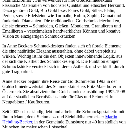
Schmuckformat“. Sie verwendet für ihre Goldschmiedekunst
klassische Materialien von höchster Qualität und ethischer Herkunft.
Dazu gehören Gold, Bio Gold bzw. Faires Gold, Silber, Platin,
Perlen, sowie Edelsteine wie Turmalin, Rubin, Saphir, Granat und
funkelnde Diamanten. Die traditionellen Goldschmiedetechniken,
die sie einsetzt – Schmieden, Gießen, Montieren, Granulieren und
Emaillieren – verschmelzen handwerkliches Können und kreative
Vision zu einzigartigen Schmuckstücken.
In Anne Beckers Schmuckdesigns finden sich oft florale Elemente,
die eine natürliche Eleganz ausstrahlen, ohne dabei verspielt zu
wirken. Wichtig ist ihr die den Objekten innewohnende Logik, aus
der sich die Klarheit des Schmuckes ergibt. Die Funktion einiger
Schmuckstücke versteckt sich in deren Ästhetik und verblüfft durch
gute Tragbarkeit.
Anne Becker begann ihre Reise zur Goldschmiedin 1993 in der
Goldschmiedewerkstatt des Schmuckkünstlers Fritz Maierhofer in
Österreich. Sie absolvierte ihre Goldschmiedeausbildung 1995-1998
auf der staatlichen Berufsfachschule für Glas und Schmuck in
Neugablonz / Kaufbeuren.
Seit 2002 selbstständig, lebt und arbeitet die Schmuckgestalterin mit
Ihrem Mann, dem Steinmetz- und Steinbildhauermeister
Martin
Hebding-Becker
, in der Gemeinde Eurasburg nur 40 km südlich von
München im malerischen Loisachtal.