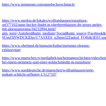
https://www.instagram.com/annebeckerschmuck/
https://www.merkur.de/lokales/wolfratshausen/eurasburg-
ort377102/anne-becker-findet-in-oberherrnhausen-ihr-neues-atelier-
mit-alpenpanorama-94232894.html?
utm_term=Autofeed&utm_medium=Social&utm_source=Face
SUmJ3fSWDCKlDpcU7ASXE6_q2bpm32Zndozl_FQ8slb3EECxp
https://www.oberland.de/magazin/kultur/purismus-eleganz-
exklusivitaet
https://www.muenchen.tv/mediathek/tag/heimatgeschichten/video/hei
bei-einem-steinmetz-und-einer-goldschmiedin-in-eurasburg/
https://www.sueddeutsche.de/muenchen/wolfratshausen/serie-
unikate-schlicht-raffiniert-1.5127107